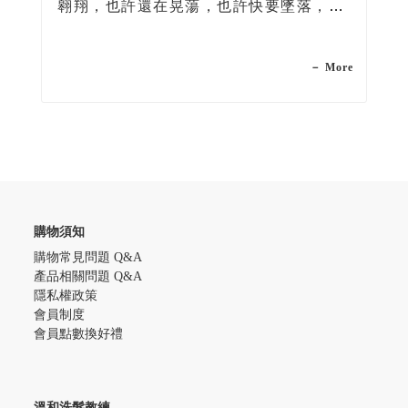
翱翔，也許還在晃蕩，也許快要墜落，翅
膀揮得多用力，只有自己決定，不管如
何，記得，愛自己。
－ More
購物須知
購物常見問題 Q&A
產品相關問題 Q&A
隱私權政策
會員制度
會員點數換好禮
溫和洗髮教練