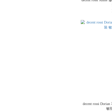
decent rossi A
decent rossi D
敏