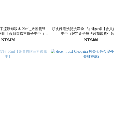
Dorian 不流淚卸妝水 20ml_掀蓋瓶裝
頭皮甦醒洗髮洗澡粉 15g 迷你罐【會
睫毛適用【會員首購三折優惠中（限
惠中（限定刷卡無法超商取貨付
法超商取貨付款）】
NT$420
NT$480