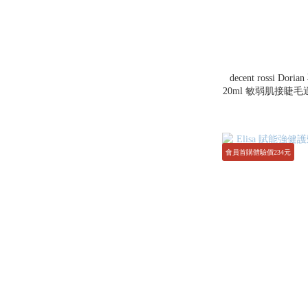
decent rossi 
20ml 敏弱肌接
定刷卡無
會員首購體驗價234元