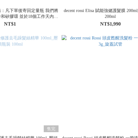
：凡下單後寄回定量瓶 我們將
decent rossi Elisa 賦能強健護髮膜 20
和矽膠環 並於18個工作天內寄
200ml
帳時將會加上寄回的運費）
NT$1
NT$1,990
售完