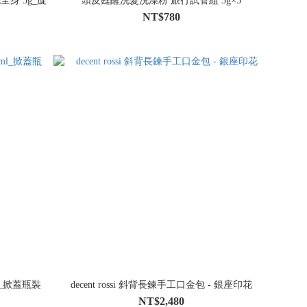
洗全身 3g_旋
頭皮甦醒洗髮洗澡粉 旅行試管組 3g×5
NT$780
0ml_掀蓋瓶裝
decent rossi 斜背長鍊手工口金包 - 銀座印花
NT$2,480