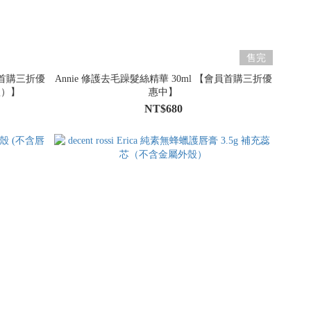
售完
員首購三折優
Annie 修護去毛躁髮絲精華 30ml 【會員首購三折優
款）】
惠中】
NT$680