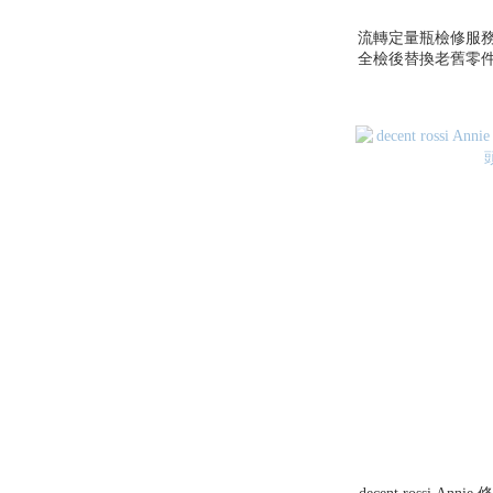
流轉定量瓶檢修服務
全檢後替換老舊零件
回（此訂單結