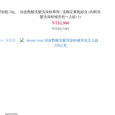
覺知瓶 50g_
頭皮甦醒洗髮洗澡粉專用 | 流轉定量瓶組合 (內附洗
髮洗澡粉補充包一入組×1)
NT$2,980
NT$3,740