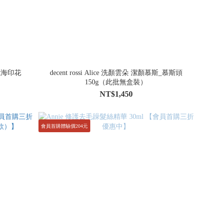
 上海印花
decent rossi Alice 洗顏雲朵 潔顏慕斯_慕斯頭
150g（此批無盒裝）
NT$1,450
會員首購體驗價204元