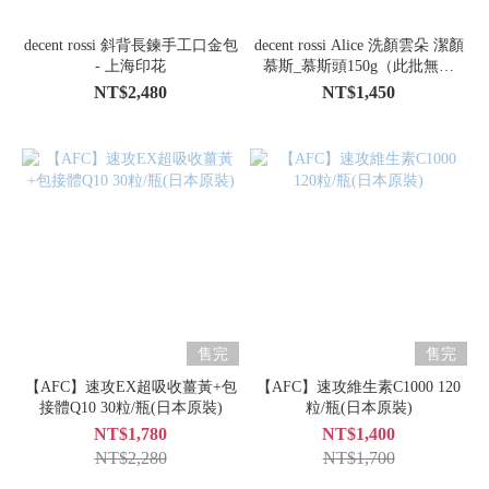
decent rossi 斜背長鍊手工口金包
decent rossi Alice 洗顏雲朵 潔顏
- 上海印花
慕斯_慕斯頭150g（此批無盒
裝）
NT$2,480
NT$1,450
售完
售完
【AFC】速攻EX超吸收薑黃+包
【AFC】速攻維生素C1000 120
接體Q10 30粒/瓶(日本原裝)
粒/瓶(日本原裝)
NT$1,780
NT$1,400
NT$2,280
NT$1,700