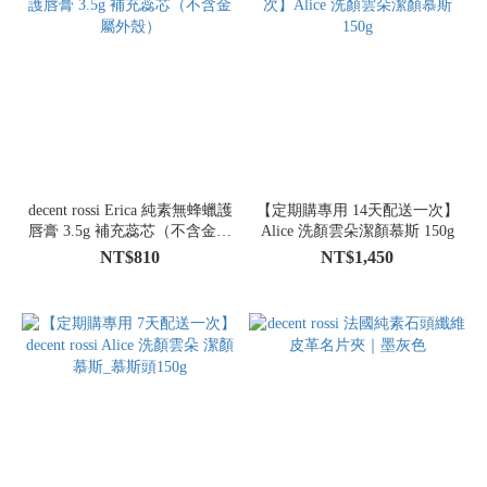
decent rossi Erica 純素無蜂蠟護
【定期購專用 14天配送一次】
唇膏 3.5g 補充蕊芯（不含金屬
Alice 洗顏雲朵潔顏慕斯 150g
外殼）
NT$810
NT$1,450