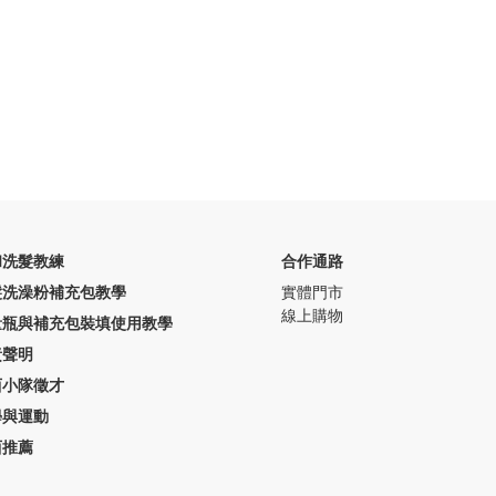
和洗髮教練
合作通路
髮洗澡粉補充包教學
實體門市
線上購物
量瓶與補充包裝填使用教學
責聲明
西小隊徵才
學與運動
西推薦