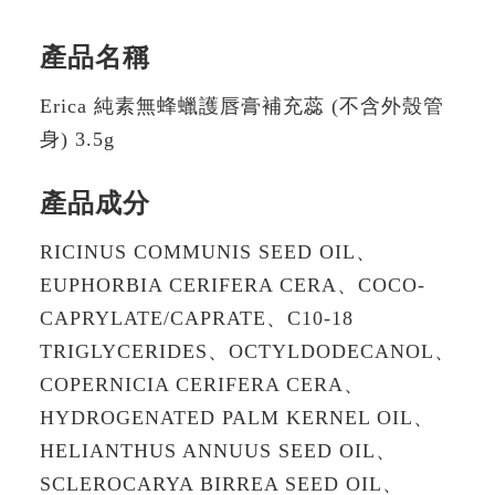
產品名稱
Erica 純素無蜂蠟護唇膏補充蕊 (不含外殼管
身) 3.5g
產品成分
RICINUS COMMUNIS SEED OIL、
EUPHORBIA CERIFERA CERA、COCO-
CAPRYLATE/CAPRATE、C10-18
TRIGLYCERIDES、OCTYLDODECANOL、
COPERNICIA CERIFERA CERA、
HYDROGENATED PALM KERNEL OIL、
HELIANTHUS ANNUUS SEED OIL、
SCLEROCARYA BIRREA SEED OIL、