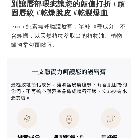
別讓唇部瑕疵讓您的顏值打折 #頑
固唇紋 #乾燥脫皮 #乾裂爆血
Erica 純素無蜂蠟護唇膏，單純10種成分，不
含蜂蠟，以天然植物萃取出的植物油、植物
蠟溫柔包覆嘴唇。