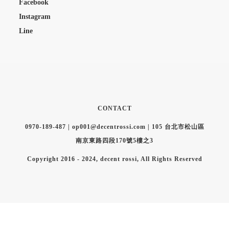
Facebook
Instagram
Line
CONTACT
0970-189-487 | op001@decentrossi.com | 105 台北市松山區
南京東路四段170號5樓之3
Copyright 2016 - 2024, decent rossi, All Rights Reserved