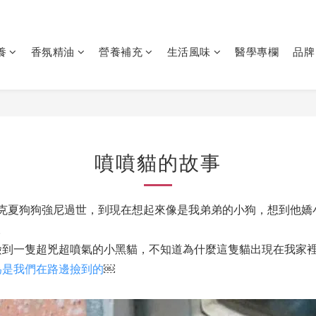
養
香氛精油
營養補充
生活風味
醫學專欄
品牌
噴噴貓的故事
約克夏狗狗強尼過世，到現在想起來像是我弟弟的小狗，想到他嬌
。
友撿到一隻超兇超噴氣的小黑貓，不知道為什麼這隻貓出現在我家
為是我們在路邊撿到的
￼