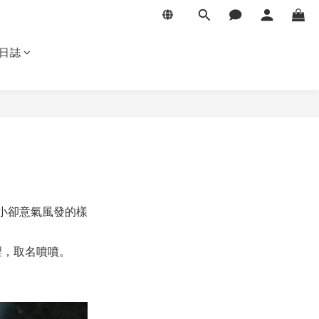
日誌
小卻意氣風發的樣
裡，取名噴噴。