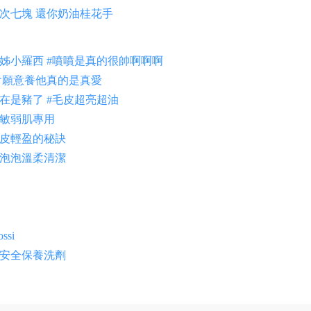
次七塊 還你奶油桂花手
姊小羅西
#
噴噴是真的很帥啊啊啊
會願意養他真的是真愛
在是豬了
#
毛皮超亮超油
敏弱肌專用
皮輕盈的秘訣
泡泡溫柔清潔
ossi
安全保養洗劑