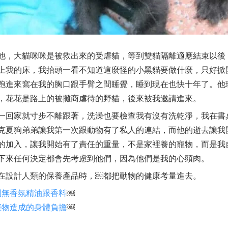
他，大貓咪咪是被救出來的受虐貓，等到雙貓隔離適應結束以後
上我的床，我抬頭一看不知道這麼怪的小黑貓要做什麼，只好掀
跑進來窩在我的胸口跟手臂之間睡覺，
睡到現在也快十年了。
他
，
花花是路上的被攤商虐待的野貓，後來被我邀請進來。
一回家就寸步不離跟著，洗澡也要檢查我有沒有洗乾淨，我在書
克夏狗弟弟讓我第一次跟動物有了私人的連結，
而他的逝去讓我
的加入，讓我開始有了責任的重量，
不是家裡養的寵物，而是我
下來任何決定都會先考慮到他們，因為他們是我的心頭肉。
在設計人類的保養產品時，￼都把動物的健康考量進去。
列無香氛精油跟香料
￼
寵物造成的身體負擔
￼