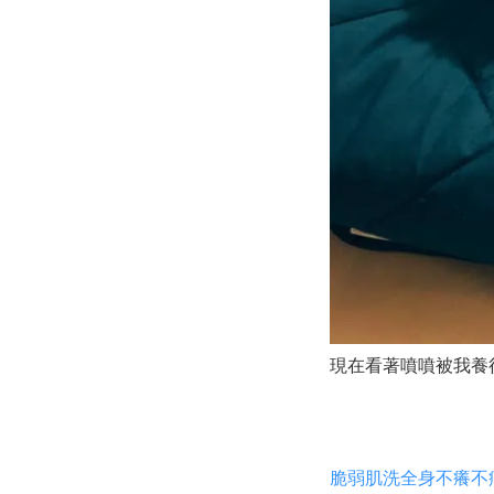
現在看著噴噴被我養
脆弱肌洗全身不癢不