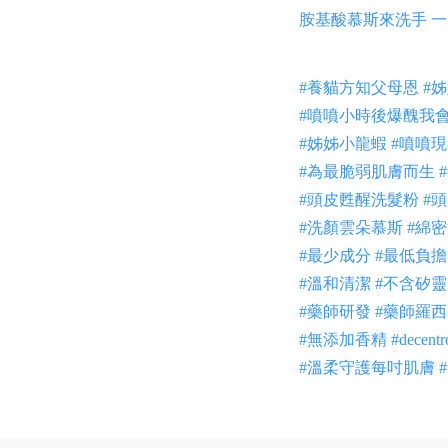
胺基酸慕斯來洗手 一
#
養貓方知父母恩
#
姊
#
噴噴小時後爆醜我
#
姊姊小龍蝦
#
噴噴現
#
為最脆弱肌膚而生
#
#
頭皮甦醒洗髮粉
#
頭
#
洗顏雲朵慕斯
#
綿密
#
最少成分
#
最低負擔
#
溫和清潔
#
不含矽靈
#
藥師研發
#
藥師羅西
#
無添加香精
#
decentr
#
溫柔守護每吋肌膚
#