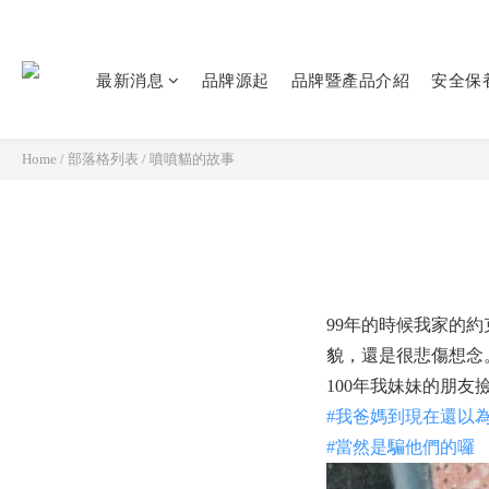
最新消息
品牌源起
品牌暨產品介紹
安全保
Home
/
部落格列表
/
噴噴貓的故事
99年的時候我家的
貌，還是很悲傷想念
100年我妹妹的朋
#
我爸媽到現在還以
#
當然是騙他們的囉