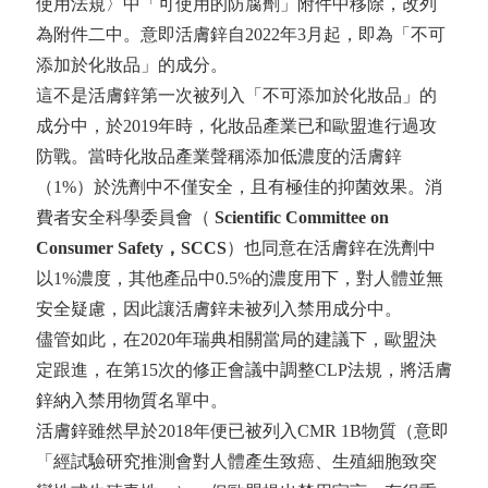
使用法規〉中「可使用的防腐劑」附件中移除，改列
為附件二中。意即活膚鋅自2022年3月起，即為「不可
添加於化妝品」的成分。
這不是活膚鋅第一次被列入「不可添加於化妝品」的
成分中，於2019年時，化妝品產業已和歐盟進行過攻
防戰。當時化妝品產業聲稱添加低濃度的活膚鋅
（1%）於洗劑中不僅安全，且有極佳的抑菌效果。消
費者安全科學委員會（
Scientific Committee on
Consumer Safety
，
SCCS
）也同意在活膚鋅在洗劑中
以1%濃度，其他產品中0.5%的濃度用下，對人體並無
安全疑慮，因此讓活膚鋅未被列入禁用成分中。
儘管如此，在2020年瑞典相關當局的建議下，歐盟決
定跟進，在第15次的修正會議中調整CLP法規，將活膚
鋅納入禁用物質名單中。
活膚鋅雖然早於2018年便已被列入CMR 1B物質（意即
「經試驗研究推測會對人體產生致癌、生殖細胞致突