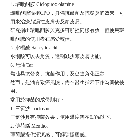
4. 環吡酮胺 Ciclopirox olamine
環吡酮胺簡稱CPO，具備抗黴菌及抗發炎的效果，可
用來治療脂漏性皮膚炎及頭皮屑。
研究指出環吡酮胺與克多可那挫同樣有效，但使用環
吡酮胺的使用者在感受較佳。
5. 水楊酸 Salicylic acid
水楊酸可以去角質，達到減少頭皮屑功能。
6. 焦油 Tar
焦油具抗發炎、抗菌作用，及促進角化正常。
然而，焦油有致癌風險，需在醫生指示下作為藥物使
用。
常用於抑菌的成份則有：
1. 三氯沙 Triclosan
三氯沙具有抑菌效果，使用濃度需在0.3%以下。
2. 薄荷腦 Menthol
薄荷腦提供清涼感，可解除搔癢感。