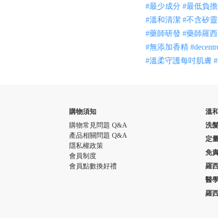
#最少成分
#最低負擔
#溫和清潔
#不含矽靈
#藥師研發
#藥師羅西
#無添加香精
#decentr
#溫柔守護每吋肌膚
購物須知
溫
購物常見問題 Q&A
洗
產品相關問題 Q&A
定
隱私權政策
免
會員制度
會員點數換好禮
羅
醫
羅