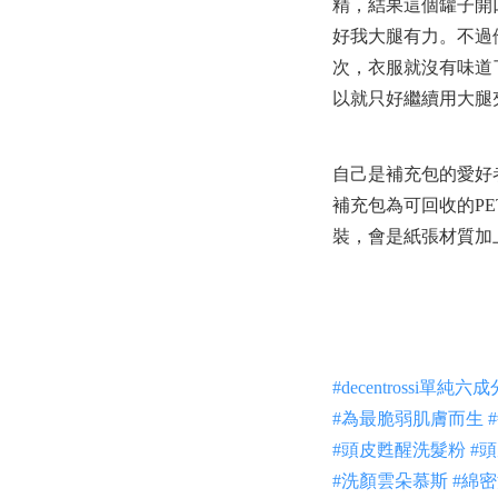
精，結果這個罐子開
好我大腿有力。
不過
次，衣服就沒有味道
以就只好繼續用大腿
自己是補充包的愛好
補充包為可回收的P
裝，會是紙張材質加
#decentrossi單純六成
#為最脆弱肌膚而生
#頭皮甦醒洗髮粉
#
#洗顏雲朵慕斯
#綿