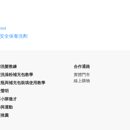
ossi
#安全保養洗劑
和洗髮教練
合作通路
髮洗澡粉補充包教學
實體門市
線上購物
量瓶與補充包裝填使用教學
責聲明
西小隊徵才
學與運動
西推薦