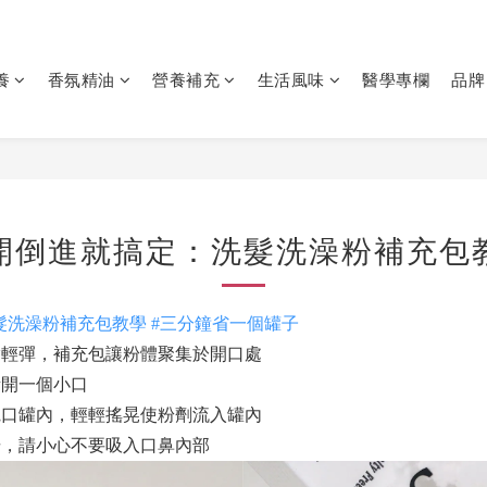
養
香氛精油
營養補充
生活風味
醫學專欄
品牌
開倒進就搞定：洗髮洗澡粉補充包
髮洗澡粉補充包教學
#三分鐘省一個罐子
輕彈，補充包讓粉體聚集於開口處
開一個小口
口罐內，輕輕搖晃使粉劑流入罐內
，請小心不要吸入口鼻內部