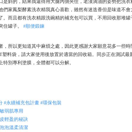
口是斜的，結果我還得用大腿內側夾住，老漢滴油的姿勢把洗衣
他們家鳳梨酵素洗衣精我真心喜歡，雖然有迷迭香但是味道不會
了。而且都有洗衣精跟洗碗精的補充包可以買，不用回收那堆罐
夾住罐子。
#順便鍛鍊
者，所以更知道其中麻煩之處，因此更感謝大家願意花多一些時
ET塑料袋，請大家使用後放置於適當的回收箱。同步正在測試最
上特別專利塗膜，全體都可以分解。
分
#永續補充包計畫
#環保包裝
#敏弱肌專用
頭皮輕盈的秘訣
密泡泡溫柔清潔