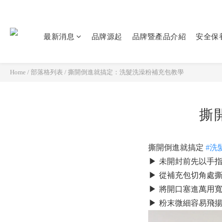
最新消息
品牌源起
品牌暨產品介紹
安全保
Home
/
部落格列表
/
撕開倒進就搞定：洗髮洗澡粉補充包教學
撕
撕開倒進就搞定
#洗
▶
未開封前先以手指
▶
從補充包切角處撕
▶
將開口塞進萬用寬
▶
粉末微細容易飛揚