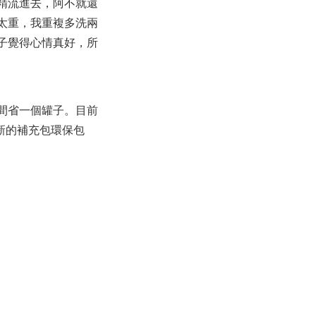
精流進去，阿不就還
太重，我重複多洗兩
子覺得心情真好，所
間省一個罐子。
目前
新的補充包環保包