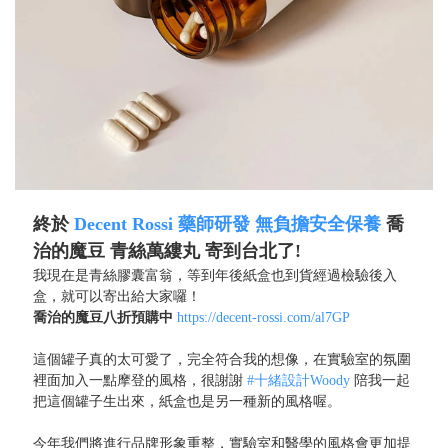
終於
Decent Rossi 藥師研發 無負擔安全保養
喬
治的魔豆 青絲萬縷丸 寄到台北了!
我現在是青絲膠囊富翁，等到年後紙盒也到貨經過檢驗後入
盒，就可以寄出給大家囉！
喬治的魔豆八折預購中
https://decent-rossi.com/al7GP
這個罐子真的太可愛了，完全符合我的想像，在實驗室的氛圍
裡面加入一點摩登的風格，很謝謝
#十緒設計Woody
陪我一起
把這個罐子生出來，紙盒也是另一種新的風格喔。
今年我們將進行品牌形象重整，實驗室和醫學的風格會更加提