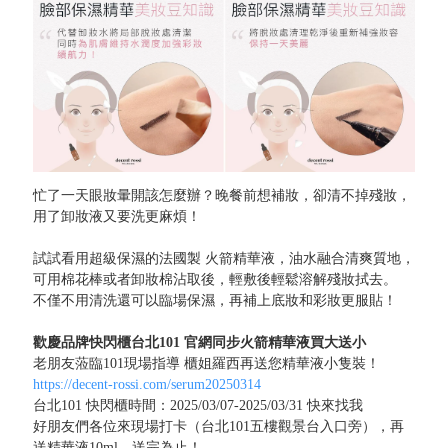
忙了一天眼妝暈開該怎麼辦？晚餐前想補妝，卻清不掉殘妝，
用了卸妝液又要洗更麻煩！
試試看用超級保濕的法國製 火箭精華液，油水融合清爽質地，
可用棉花棒或者卸妝棉沾取後，輕敷後輕鬆溶解殘妝拭去。
不僅不用清洗還可以臨場保濕，再補上底妝和彩妝更服貼！
歡慶品牌快閃櫃台北101 官網同步火箭精華液買大送小
老朋友蒞臨101現場指導 櫃姐羅西再送您精華液小隻裝！
https://decent-rossi.com/serum20250314
台北101 快閃櫃時間：2025/03/07-2025/03/31 快來找我
好朋友們各位來現場打卡（台北101五樓觀景台入口旁），再
送精華液10ml，送完為止！