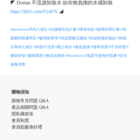
◤ Dorian 不流淚卸妝水 給你無負擔的水感卸妝
https://lihi1.com/S24FN
◢
#decentrossi單純六成分
#永續補充包計畫
#環保包裝
#循環利用計畫
#為
最脆弱肌膚而生
#敏弱肌專用
#頭皮甦醒洗髮粉
#頭皮輕盈的秘訣
#卸妝
水單純七成分
#卸妝不流淚
#最少成分
#最低負擔
#溫和清潔
#不含矽靈
#
藥師研發
#藥師羅西
#無添加香精
#decentrossi
#溫柔守護每吋肌膚
#安全
保養洗劑
購物須知
購物常見問題 Q&A
產品相關問題 Q&A
隱私權政策
會員制度
會員點數換好禮