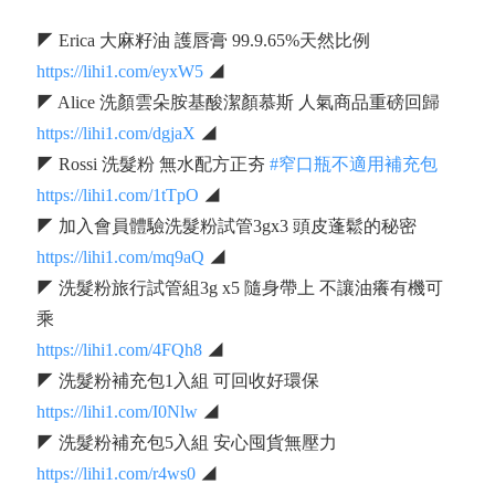
◤ Erica 大麻籽油 護唇膏 99.9.65%天然比例
https://lihi1.com/eyxW5
◢
◤ Alice 洗顏雲朵胺基酸潔顏慕斯 人氣商品重磅回歸
https://lihi1.com/dgjaX
◢
◤ Rossi 洗髮粉 無水配方正夯
#窄口瓶不適用補充包
https://lihi1.com/1tTpO
◢
◤ 加入會員體驗洗髮粉試管3gx3 頭皮蓬鬆的秘密
https://lihi1.com/mq9aQ
◢
◤ 洗髮粉旅行試管組3g x5 隨身帶上 不讓油癢有機可
乘
https://lihi1.com/4FQh8
◢
◤ 洗髮粉補充包1入組 可回收好環保
https://lihi1.com/I0Nlw
◢
◤ 洗髮粉補充包5入組 安心囤貨無壓力
https://lihi1.com/r4ws0
◢