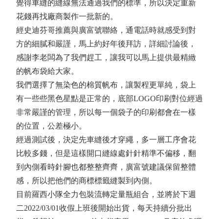
覺得車縫的縫線無法通過我們的標準，所以決定重新
花錢再找廠商製作一批新的。
經史迪芬哥推薦與廣富號聯絡，通電話時就感受到對
方的細膩和嚴謹，馬上約好年後拜訪，詳細討論後，
感謝李老闆為了我們趕工，讓我可以馬上提供最精緻
的帆布袋給大家。
我們選擇了無染色的棉質帆布，讓製程更單純，袋上
有一些些黑色星點是正常的，底部LOGO印刷對位經過
非常嚴謹的管理，所以每一個袋子的印刷都會在一樣
的位置，公差極小。
經過測試後，決定先車縫後才穿繩，多一層工序會花
比較多錢，但是這樣開口縫線處針針精準不偏移，翻
到內側看時針腳也都整整齊齊，廣富號建議保留整體
感，所以把他們的商標標籤縫製到內側。
目前羅西小隊全力包裝流轉定量瓶組合，並將於下週
二2022/03/01收假上班後開始出貨，每天持續分批出