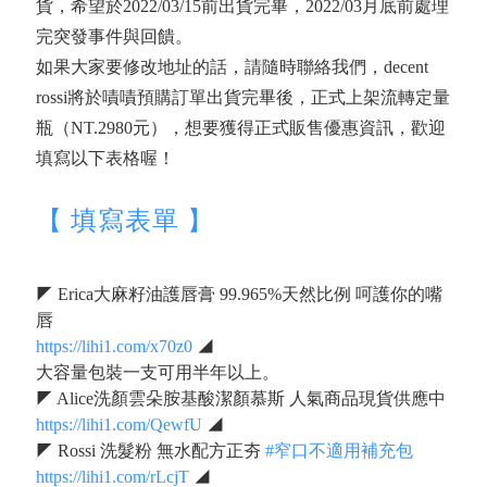
貨，希望於2022/03/15前出貨完畢，2022/03月底前處理
完突發事件與回饋。
如果大家要修改地址的話，請隨時聯絡我們，decent
rossi將於嘖嘖預購訂單出貨完畢後，正式上架流轉定量
瓶（NT.2980元），想要獲得正式販售優惠資訊，歡迎
填寫以下表格喔！
【 填寫表單 】
◤ Erica大麻籽油護唇膏 99.965%天然比例 呵護你的嘴
唇
https://lihi1.com/x70z0
◢
大容量包裝一支可用半年以上。
◤ Alice洗顏雲朵胺基酸潔顏慕斯 人氣商品現貨供應中
https://lihi1.com/QewfU
◢
◤ Rossi 洗髮粉 無水配方正夯
#窄口不適用補充包
https://lihi1.com/rLcjT
◢