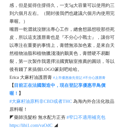
感，但是挺得住撐得久，一支5g大容量可以使用約三
到六個月左右。（開封後我們也建議六個月內使用完
畢喔。）
嘴唇一乾澀就沒辦法專心工作，總會想舔想咬那些死
皮，所以這支護唇膏也是『不分心小戰士』，讓你可
以專注在重要的事情上，膏體無添加色素，是來自天
然植物油脂和植物臘淺淺的鵝黃色，膏體硬不易斷
裂，第一次製作我選擇法國實驗室推薦的圓頭，等以
後有錢了來搞個LOGO篆刻吧哈哈。
Erica 大麻籽油護唇膏
#上市優惠搶先登記
#不分心護唇膏
【
目前正在法國製造中，現在登記享優惠早鳥價
喔！
】
#大麻籽油原料非CBD或者THC
為海內外合法化妝品
原料喔！
◤藥師洗髮粉 無水配方正夯
#窄口不適用補充包
https://lihi1.com/vaOdC
◢