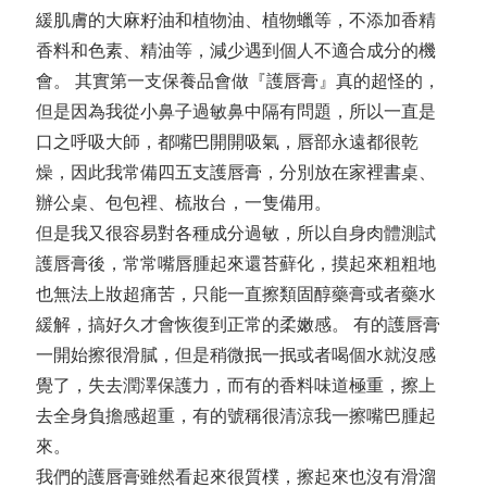
緩肌膚的大麻籽油和植物油、植物蠟等，不添加香精
香料和色素、精油等，減少遇到個人不適合成分的機
會。 其實第一支保養品會做『護唇膏』真的超怪的，
但是因為我從小鼻子過敏鼻中隔有問題，所以一直是
口之呼吸大師，都嘴巴開開吸氣，唇部永遠都很乾
燥，因此我常備四五支護唇膏，分別放在家裡書桌、
辦公桌、包包裡、梳妝台，一隻備用。
但是我又很容易對各種成分過敏，所以自身肉體測試
護唇膏後，常常嘴唇腫起來還苔蘚化，摸起來粗粗地
也無法上妝超痛苦，只能一直擦類固醇藥膏或者藥水
緩解，搞好久才會恢復到正常的柔嫩感。 有的護唇膏
一開始擦很滑膩，但是稍微抿一抿或者喝個水就沒感
覺了，失去潤澤保護力，而有的香料味道極重，擦上
去全身負擔感超重，有的號稱很清涼我一擦嘴巴腫起
來。
我們的護唇膏雖然看起來很質樸，擦起來也沒有滑溜