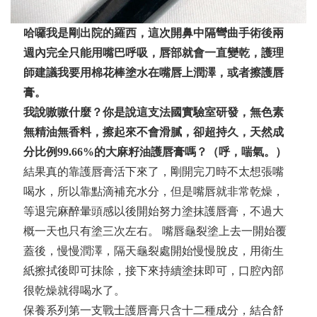
哈囉我是剛出院的羅西，這次開鼻中隔彎曲手術後兩
週內完全只能用嘴巴呼吸，唇部就會一直變乾，護理
師建議我要用棉花棒塗水在嘴唇上潤澤，或者擦護唇
膏。
我說嗷嗷什麼？你是說這支法國實驗室研發，無色素
無精油無香料，擦起來不會滑膩，卻超持久，天然成
分比例99.66%的大麻籽油護唇膏嗎？（呼，喘氣。）
結果真的靠護唇膏活下來了，剛開完刀時不太想張嘴
喝水，所以靠點滴補充水分，但是嘴唇就非常乾燥，
等退完麻醉暈頭感以後開始努力塗抹護唇膏，不過大
概一天也只有塗三次左右。 嘴唇龜裂塗上去一開始覆
蓋後，慢慢潤澤，隔天龜裂處開始慢慢脫皮，用衛生
紙擦拭後即可抹除，接下來持續塗抹即可，口腔內部
很乾燥就得喝水了。
保養系列第一支戰士護唇膏只含十二種成分，結合舒