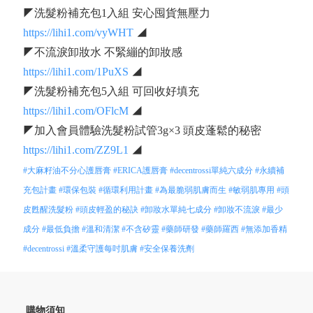
◤洗髮粉補充包1入組 安心囤貨無壓力
https://lihi1.com/vyWHT
◢
◤不流淚卸妝水 不緊繃的卸妝感
https://lihi1.com/1PuXS
◢
◤洗髮粉補充包5入組 可回收好填充
https://lihi1.com/OFlcM
◢
◤加入會員體驗洗髮粉試管3g×3 頭皮蓬鬆的秘密
https://lihi1.com/ZZ9L1
◢
#大麻籽油不分心護唇膏
#ERICA護唇膏
#decentrossi單純六成分
#永續補
充包計畫
#環保包裝
#循環利用計畫
#為最脆弱肌膚而生
#敏弱肌專用
#頭
皮甦醒洗髮粉
#頭皮輕盈的秘訣
#卸妝水單純七成分
#卸妝不流淚
#最少
成分
#最低負擔
#溫和清潔
#不含矽靈
#藥師研發
#藥師羅西
#無添加香精
#decentrossi
#溫柔守護每吋肌膚
#安全保養洗劑
購物須知