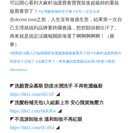
可以開心看到大麻籽油護唇膏寶寶裝進超級帥的重裝
版唇膏管了！
#台灣廠商做的管子喔
#今年一定生出來
在decent rossi之前，人生沒有做過生意，結果第一次自
己主理就搞到品牌要跨國會議，想想額頭都出汗了。
再來就是搞定法國報關跟海運了啊啊啊啊啊！（握
拳）
#挑戰跟法國人討論報關跟海運嗷嗷嗷嗷嗷要死了我
#大麻籽油護唇膏內
料跟管子定稿了
#法國又寄了一堆有趣的新實驗品給我
#研發小羅西
#decentrossi
◤
洗顏雲朵慕斯 防疫水潤洗手 不再乾澀龜裂
https://lihi1.com/rbUAT
◢
◤
洗髮粉補充包1入組新上市 安心囤貨無壓力
https://lihi1.com/6kKRw
◢
◤
不流淚卸妝水 溫和卸妝不再紅眼
https://lihi1.com/dCrH4
◢