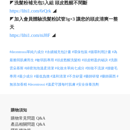
◤
洗髮粉補充包5入組 頭皮甦醒不間斷
https://lihi1.com/6rQrk
◢
◤
加入會員體驗洗髮粉試管3g×3 讓您的頭皮清爽一整
天
https://lihi1.com/niJ8F
◢
#decentrossi單純六成分
#永續補充包計畫
#環保包裝
#循環利用計畫
#為
最脆弱肌膚而生
#敏弱肌專用
#頭皮甦醒洗髮粉
#頭皮輕盈的秘訣
#洗顏
雲朵慕斯
#綿密泡泡溫柔清潔
#化妝水單純七成分
#卸妝不流淚
#接睫毛
專用
#最少成分
#最低負擔
#溫和清潔
#不含矽靈
#藥師研發
#藥師羅西
#
無添加香精
#decentrossi
#溫柔守護每吋肌膚
#安全保養洗劑
購物須知
購物常見問題 Q&A
產品相關問題 Q&A