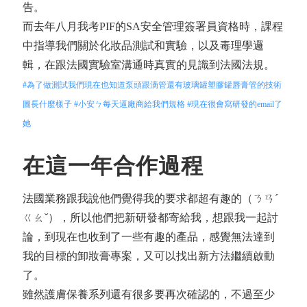
告。
而去年八月我考PIF的SA安全管理簽署員資格時，課程
中指導我們關於化妝品測試和實驗，以及毒理學邏
輯，在跟法國實驗室溝通時真實的見識到法國法規。
#為了做測試我們現在也知道泵頭跟滴管還有玻璃罐塑膠罐唇膏管的技術
圖長什麼樣子
#小安ㄅ每天逼廠商給我們規格
#現在很會寫研發的email了
她
在這一年合作過程
法國業務跟我說他們覺得我的要求都超有趣的（ㄋㄢˊ
ㄍㄠˇ），所以他們把新研發都寄給我，想跟我一起討
論，到現在也收到了一些有趣的產品，感覺無法達到
我的目標的卸妝膏專案，又可以找出新方法繼續啟動
了。
雖然護膚保養系列還有很多要再次確認的，不過至少