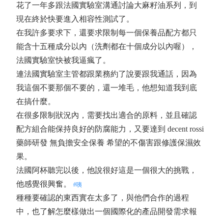
花了一年多跟法國實驗室溝通討論大麻籽油系列，到
現在終於快要進入相容性測試了。
在我許多要求下，還要求限制每一個保養品配方都只
能含十五種成分以內（洗劑都在十個成分以內喔），
法國實驗室快被我逼瘋了。
連法國實驗室主管都跟業務約了說要跟我通話，因為
我這個不要那個不要的，還一堆毛，他想知道我到底
在搞什麼。
在很多限制狀況內，需要找出適合的原料，並且確認
配方組合能保持良好的防腐能力，又要達到 decent rossi
藥師研發 無負擔安全保養 希望的不傷害跟修護保濕效
果。
法國阿杯聽完以後，他說很好這是一個很大的挑戰，
他感覺很興奮。
#咦
種種要確認的東西實在太多了，與他們合作的過程
中，也了解怎麼樣做出一個國際化的產品開發需求報