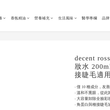
養
香氛精油
營養補充
生活風味
醫學專欄
品牌
decent ro
妝水 200
接睫毛適
‧ 僅 10 種成分，
‧ 溫和不熏眼，從
‧ 大容量卸除全臉
‧ 角蛋白與種接睫毛