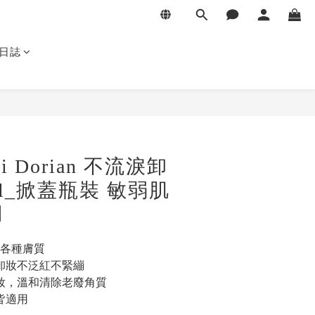
日誌
ssi Dorian 不流淚卸
ml_掀蓋瓶裝 敏弱肌
用
友善各種膚質
此卸妝不泛紅不緊繃
彩妝，溫和清除老廢角質
皆適用