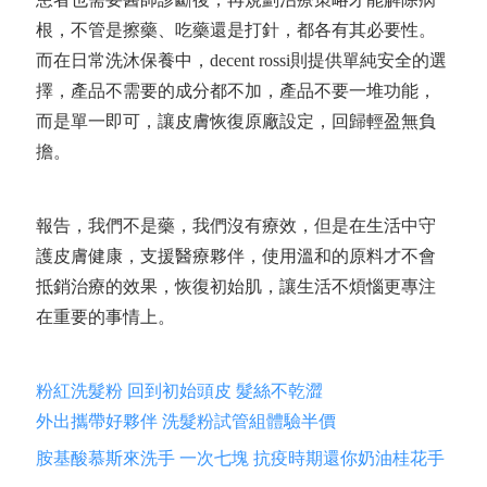
根，
不管是擦藥、吃藥還是打針，都各有其必要性。
而在日常洗沐保養中，decent rossi則提供單純安全的選
擇，產品不需要的成分都不加，
產品不要一堆功能，
而是單一即可，讓皮膚恢復原廠設定，
回歸輕盈無負
擔。
報告，我們不是藥，我們沒有療效，但是在生活中守
護皮膚健康，支援醫療夥伴，使用溫和的原料才不會
抵銷治療的效果，恢復初始肌，讓生活不煩惱更專注
在重要的事情上。
粉紅洗髮粉 回到初始頭皮 髮絲不乾澀
外出攜帶好夥伴 洗髮粉試管組體驗半價
胺基酸慕斯來洗手 一次七塊 抗疫時期還你奶油桂花手