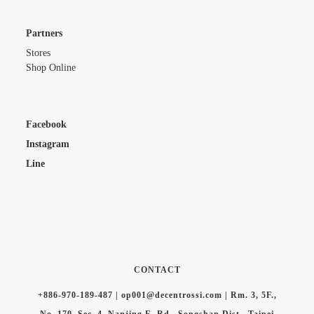
Partners
Stores
Shop Online
Facebook
Instagram
Line
CONTACT
+886-970-189-487 | op001@decentrossi.com | Rm. 3, 5F.,
No. 170, Sec. 4, Nanjing E. Rd., Songshan Dist., Taipei