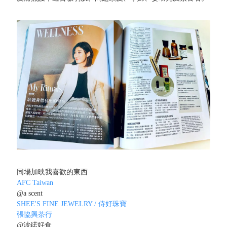
同場加映我喜歡的東西
AFC Taiwan
@a scent
SHEE'S FINE JEWELRY / 侍好珠寶
張協興茶行
@波鍩好食