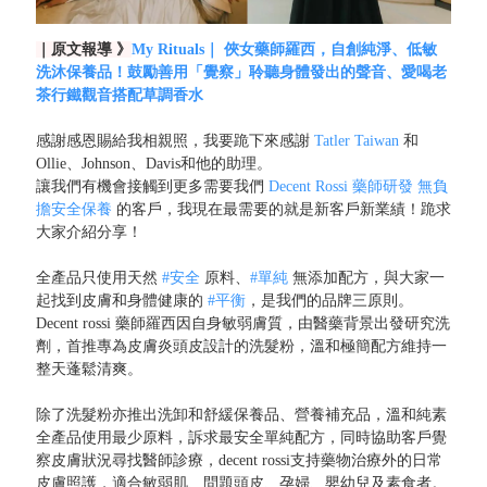
｜原文報導 》
My Rituals｜ 俠女藥師羅西，自創純淨、低敏
洗沐保養品！鼓勵善用「覺察」聆聽身體發出的聲音、愛喝老
茶行鐵觀音搭配草調香水
感謝感恩賜給我相親照，我要跪下來感謝
Tatler Taiwan
和
Ollie、Johnson、Davis和他的助理。
讓我們有機會接觸到更多需要我們
Decent Rossi 藥師研發 無負
擔安全保養
的客戶，我現在最需要的就是新客戶新業績！跪求
大家介紹分享！
全產品只使用天然
#安全
原料、
#單純
無添加配方，與大家一
起找到皮膚和身體健康的
#平衡
，是我們的品牌三原則。
Decent rossi 藥師羅西因自身敏弱膚質，由醫藥背景出發研究洗
劑，首推專為皮膚炎頭皮設計的洗髮粉，溫和極簡配方維持一
整天蓬鬆清爽。
除了洗髮粉亦推出洗卸和舒緩保養品、營養補充品，溫和純素
全產品使用最少原料，訴求最安全單純配方，同時協助客戶覺
察皮膚狀況尋找醫師診療，decent rossi支持藥物治療外的日常
皮膚照護，適合敏弱肌、問題頭皮、孕婦、嬰幼兒及素食者。