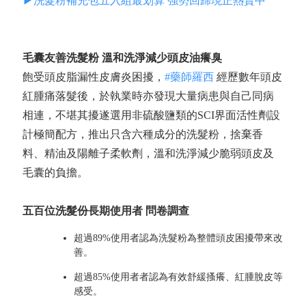
▶洗髮粉補充包五入組最划算 強勢回歸現正熱賣中
毛囊友善洗髮粉 溫和洗淨減少頭皮油癢臭
飽受頭皮脂漏性皮膚炎困擾，
#藥師羅西
經歷數年頭皮
紅腫痛落髮後，於執業時亦發現大量病患與自己同病
相連，不堪其擾遂選用非硫酸鹽類的SCI界面活性劑設
計極簡配方，推出只含六種成分的洗髮粉，捨棄香
料、精油及陽離子柔軟劑，溫和洗淨減少脆弱頭皮及
毛囊的負擔。
五百位洗髮份長期使用者 問卷調查
超過89%使用者認為洗髮粉為整體頭皮困擾帶來改
善。
超過85%使用者者認為有效舒緩搔癢、紅腫脫皮等
感受。