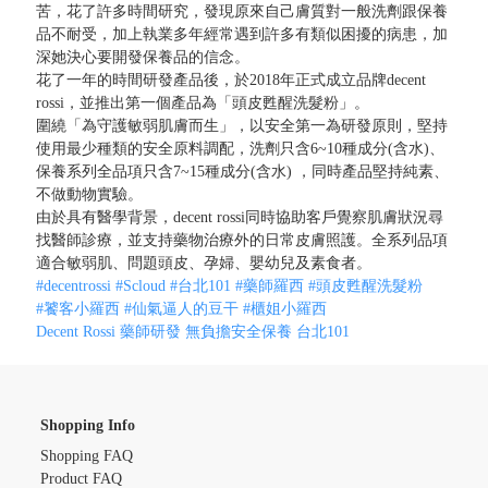
苦，花了許多時間研究，發現原來自己膚質對一般洗劑跟保養
品不耐受，加上執業多年經常遇到許多有類似困擾的病患，加
深她決心要開發保養品的信念。
花了一年的時間研發產品後，於2018年正式成立品牌decent
rossi，並推出第一個產品為「頭皮甦醒洗髮粉」。
圍繞「為守護敏弱肌膚而生」，以安全第一為研發原則，堅持
使用最少種類的安全原料調配，洗劑只含6~10種成分(含水)、
保養系列全品項只含7~15種成分(含水) ，同時產品堅持純素、
不做動物實驗。
由於具有醫學背景，decent rossi同時協助客戶覺察肌膚狀況尋
找醫師診療，並支持藥物治療外的日常皮膚照護。全系列品項
適合敏弱肌、問題頭皮、孕婦、嬰幼兒及素食者。
#decentrossi
#Scloud
#台北101
#藥師羅西
#頭皮甦醒洗髮粉
#饕客小羅西
#仙氣逼人的豆干
#櫃姐小羅西
Decent Rossi 藥師研發 無負擔安全保養
台北101
Shopping Info
Shopping FAQ
Product FAQ