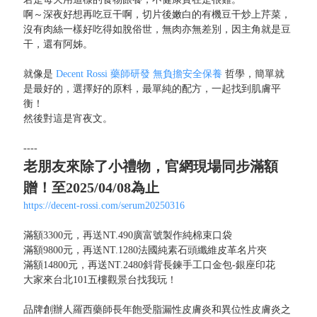
啊～深夜好想再吃豆干啊，切片後嫩白的有機豆干炒上芹菜，
沒有肉絲一樣好吃得如脫俗世，無肉亦無差別，因主角就是豆
干，還有阿姊。
就像是
Decent Rossi 藥師研發 無負擔安全保養
哲學，簡單就
是最好的，選擇好的原料，最單純的配方，一起找到肌膚平
衡！
然後對這是宵夜文。
----
老朋友來除了小禮物，官網現場同步滿額
贈！至2025/04/08為止
https://decent-rossi.com/serum20250316
滿額3300元，再送NT.490廣富號製作純棉束口袋
滿額9800元，再送NT.1280法國純素石頭纖維皮革名片夾
滿額14800元，再送NT.2480斜背長鍊手工口金包-銀座印花
大家來台北101五樓觀景台找我玩！
品牌創辦人羅西藥師長年飽受脂漏性皮膚炎和異位性皮膚炎之