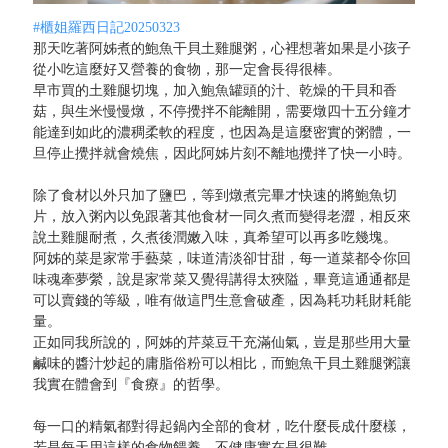
#櫃姐羅西日記20250323
那天吃著阿姊煮的鮑魚干貝土雞腿粥，心裡想著如果是小孩子
從小吃這麼好又營養的食物，那一定會長得很棒。
早市買的土雞腿切塊，加入鮑魚罐頭的汁、乾燥的干貝和香
菇，與生米慢慢燉，不停攪拌不能離開，需要燉四十五分鐘才
能達到如此的濃稠柔軟的程度，也因為是這麼密實的粥體，一
旦停止攪拌就會燒焦，因此阿姊片刻不離地攪拌了快一小時。
除了食材以外只加了鹽巴，等到燉煮完畢才快速的將鮑魚切
片，放入粥內以免跟著其他食材一同久煮而變得老澀，相反來
說土雞腿耐煮，久煮後潤嫩入味，真希望可以再多吃幾塊。
阿姊的菜是家常手藝菜，味道清淡卻甘甜，每一道菜都令你回
味魂牽夢縈，說是家常菜又覺得講得太狹隘，畢竟這通通都是
可以賣錢的等級，唯有做這門生意會破產，因為耗功耗財耗能
量。
正如同我所說的，阿姊的芹菜豆干充滿仙氣，豈是那些用大量
鹹味的醬汁炒起的庸脂俗粉可以相比，而鮑魚干貝土雞腿粥讓
我實在體會到『食療』的哲學。
每一口的精氣都對得起鍋內全部的食材，吃什麼長成什麼樣，
若是每天用這樣的食物餵養，不健康實在是很難。