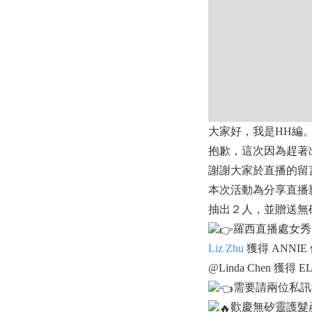
大家好，我是HH編
抱歉，這次因為趕著
謝謝大家於直播的留
本次活動為分享直播
抽出２人，並贈送無
羅西直播處女秀
Liz Zhu
獲得 ANNIE
@Linda Chen 獲
需要請兩位私訊
歡慶無矽靈護髮