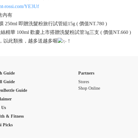
ent-rossi.com/YE3Uf
含內有
 250ml 即贈洗髮粉旅行試管組15g ( 價值NT.780 )
絲精華 100ml 歡慶上市搭贈洗髮粉試管3g三支 ( 價值NT.660 )
，以此類推，越多送越多喔
！
h Guide
Partners
ll Guide
Stores
Shop Online
enBottle Guide
laimer
 Us
th & Fitness
i Picks