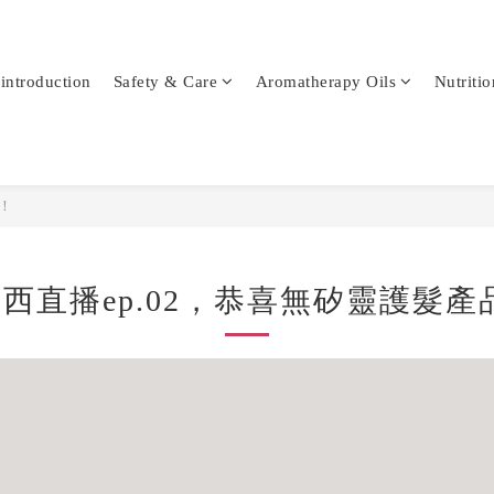
-introduction
Safety & Care
Aromatherapy Oils
Nutritio
！
羅西直播ep.02，恭喜無矽靈護髮