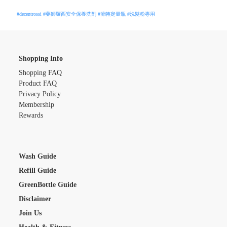
#decentrossi
#藥師羅西安全保養洗劑
#流轉定量瓶
#洗髮粉專用
Shopping Info
Shopping FAQ
Product FAQ
Privacy Policy
Membership
Rewards
Wash Guide
Refill Guide
GreenBottle Guide
Disclaimer
Join Us