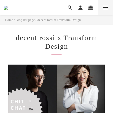
Home
/
Blog list page
/
decent rossi x Transform Design
decent rossi x Transform
Design