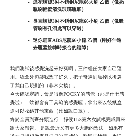
煙花螺旋304不銹鋼尼龍66大刷 乙個（像奶
瓶刷輕鬆清洗玻璃瓶底）
長直螺旋304不銹鋼尼龍66小刷 乙個（像吸
管刷有孔洞處可以穿過）
迷你扁直ABS尼龍66小梳 乙個（剛好伸進
去瓶蓋旋轉時接合的縫隙）
我們測試後感覺洗起來好爽啊，三件組任大家自己運
用。紙盒外包裝我想了好久，把子奇逼到瘋掉以後選
了我自己規劃的（非常欠揍）。
今天確認定調，會是很像POCKY的感覺（那是什麼感
覺啦），欸都會有工具箱的感覺喔，拿出來以後紙盒
還可以收納其他東西（比如說口罩）。
終於全員到齊分頭進行，靜候11/8第六次試模完成再來
跟大家報告。 是說最近又有更多大膽的想法，如果有