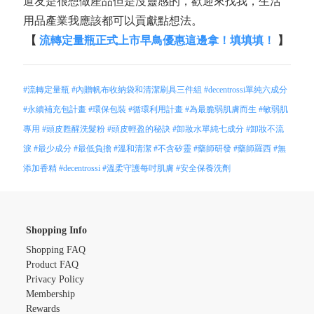
道友是很想做產品但是沒靈感的，歡迎來找我，生活
用品產業我應該都可以貢獻點想法。
【
流轉定量瓶正式上市早鳥優惠這邊拿！填填填！
】
#流轉定量瓶
#內贈帆布收納袋和清潔刷具三件組
#decentrossi單純六成分
#永續補充包計畫
#環保包裝
#循環利用計畫
#為最脆弱肌膚而生
#敏弱肌
專用
#頭皮甦醒洗髮粉
#頭皮輕盈的秘訣
#卸妝水單純七成分
#卸妝不流
淚
#最少成分
#最低負擔
#溫和清潔
#不含矽靈
#藥師研發
#藥師羅西
#無
添加香精
#decentrossi
#溫柔守護每吋肌膚
#安全保養洗劑
Shopping Info
Shopping FAQ
Product FAQ
Privacy Policy
Membership
Rewards