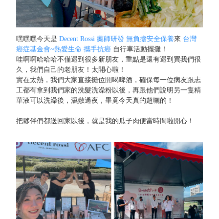
嘿嘿嘿今天是
Decent Rossi 藥師研發 無負擔安全保養
來
台灣
癌症基金會~熱愛生命 攜手抗癌
自行車活動擺攤！
哇啊啊哈哈哈不僅遇到很多新朋友，重點是還有遇到買我們很
久，我們自己的老朋友！太開心啦！
實在太熱，我們大家直接攤位開喝啤酒，確保每一位病友跟志
工都有拿到我們家的洗髮洗澡粉以後，再跟他們說明另一隻精
華液可以洗澡後，濕敷過夜，畢竟今天真的超曬的！
把夥伴們都送回家以後，就是我的瓜子肉便當時間啦開心！