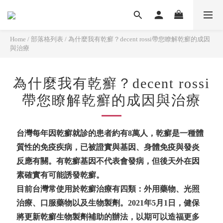
Home
/
部落格列表
/
為什麼我有乾癬？decent rossi帶您瞭解乾癬的成因
與治療
為什麼我有乾癬？decent rossi
帶您瞭解乾癬的成因與治療
台灣每年因乾癬就診的患者約有
8
萬人，乾癬是一種體
質性的免疫疾病，已被證實與基因、身體免疫與發炎
反應有關。有乾癬基因不代表會發病，但後天外在因
素確實有可能誘發乾癬。
目前台灣常使用於乾癬治療有四類：外用藥物、光照
治療、口服藥物以及生物製劑。
2021
年
5
月
1
日，健保
將更新乾癬生物製劑補助的辦法，以期可以造福更多