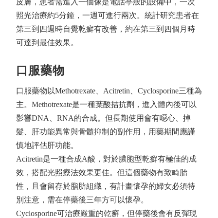
皮膚，患者需進入一個像是電話亭般的設備中，一次
照光治療約5分鐘，一週可進行兩次。統計研究患者在
第三到四週時自覺乾癬有改善，約在第三到四個月時
可達到最佳效果。
口服藥物
口服藥物以Methotrexate、Acitretin、Cyclosporine三種為
主。Methotrexate是一種葉酸拮抗劑，進入體內後可以
影響DNA、RNA的合成。但長期使用會有噁心、掉
髮、肝功能異常與骨髓抑制的副作用，用藥期間應謹
慎地評估肝功能。
Acitretin是一種合成A酸，對於膿胞型乾癬有極佳的成
效，搭配光照療法效果更佳。但這個藥物有致畸胎
性，且會留存於脂肪組織，有計畫懷孕的婦女必須特
別注意，需在停藥後三年方可以懷孕。
Cyclosporine可治療嚴重的乾癬，但停藥後會有反彈現