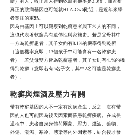
體）的人，較正常人得到乾癬的機率是3.3倍，而乾癬
真正的致病基因也可能就HLA-Cw6附近，是近年來學
者關注的重點。
因為由基因上可以觀察到乾癬患者與正常人的不同，
這也代表著乾癬具有遺傳性與家族史。若是父母其中
一方為乾癬患者，其子女約有8.1%的機率得到乾癬
（這個機率意即，13個孩子中可能會有一名乾癬患
者）；若父母雙方皆為乾癬患者，其子女則有41%的機
得到乾癬（意即若有5名子女，其中2名可能是乾癬患
者）。
乾癬與煙酒及壓力有關
帶有乾癬基因的人不一定有疾病產生，反之，沒有帶
因的人也可能因為後天因素而罹患乾癬疾病。在成長
過程中，患者自身身體荷爾蒙、壓力、煙酒、藥物、
外傷、潮濕、寒冷、感染等內外因素等，結合後才發