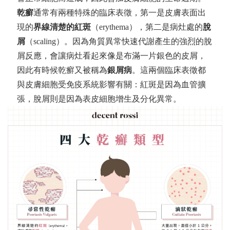
乾癬
通常有兩種特殊的臨床表徵，第一是皮膚表面出
現的
界線清楚的紅斑
（erythema），第二是病灶處的
脫
屑
（scaling）。因為角質異常快速代謝產生的強烈的脫
屑反應，會讓病灶看起來像是布滿一片銀色的皮屑，
因此有時候乾癬又被稱為
銀屑病
。這兩個臨床表徵都
與皮膚細胞受免疫系統影響有關：紅斑是因為血管擴
張，脫屑則是因為表皮細胞增生及分化異常。