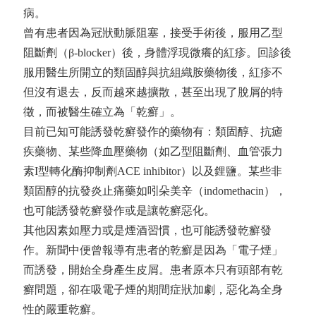
病。
曾有患者因為冠狀動脈阻塞，接受手術後，服用乙型
阻斷劑（β-blocker）後，身體浮現微癢的紅疹。回診後
服用醫生所開立的類固醇與抗組織胺藥物後，紅疹不
但沒有退去，反而越來越擴散，甚至出現了脫屑的特
徵，而被醫生確立為「乾癬」。
目前已知可能誘發乾癬發作的藥物有：類固醇、抗瘧
疾藥物、某些降血壓藥物（如乙型阻斷劑、血管張力
素I型轉化酶抑制劑ACE inhibitor）以及鋰鹽。某些非
類固醇的抗發炎止痛藥如吲朵美辛（indomethacin），
也可能誘發乾癬發作或是讓乾癬惡化。
其他因素如壓力或是煙酒習慣，也可能誘發乾癬發
作。新聞中便曾報導有患者的乾癬是因為「電子煙」
而誘發，開始全身產生皮屑。患者原本只有頭部有乾
癬問題，卻在吸電子煙的期間症狀加劇，惡化為全身
性的嚴重乾癬。