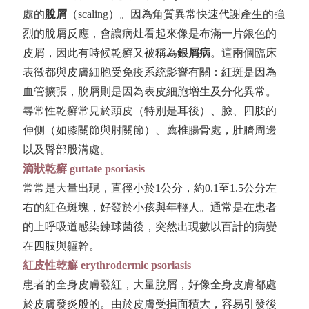
處的
脫屑
（scaling）。因為角質異常快速代謝產生的強
烈的脫屑反應，會讓病灶看起來像是布滿一片銀色的
皮屑，因此有時候乾癬又被稱為
銀屑病
。這兩個臨床
表徵都與皮膚細胞受免疫系統影響有關：紅斑是因為
血管擴張，脫屑則是因為表皮細胞增生及分化異常。
尋常性乾癬常見於頭皮（特別是耳後）、臉、四肢的
伸側（如膝關節與肘關節）、薦椎腸骨處，肚臍周邊
以及臀部股溝處。
滴狀乾癬
guttate psoriasis
常常是大量出現，直徑小於1公分，約0.1至1.5公分左
右的紅色斑塊，好發於小孩與年輕人。通常是在患者
的上呼吸道感染鍊球菌後，突然出現數以百計的病變
在四肢與軀幹。
紅皮性乾癬
erythrodermic psoriasis
患者的全身皮膚發紅，大量脫屑，好像全身皮膚都處
於皮膚發炎般的。由於皮膚受損面積大，容易引發後