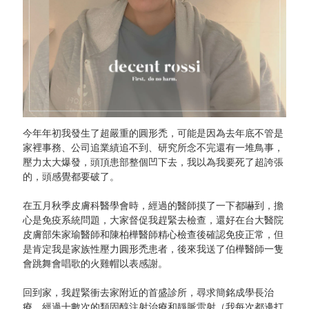
今年年初我發生了超嚴重的圓形禿，可能是因為去年底不管是
家裡事務、公司追業績追不到、研究所念不完還有一堆鳥事，
壓力太大爆發，頭頂患部整個凹下去，我以為我要死了超誇張
的，頭感覺都要破了。
在五月秋季皮膚科醫學會時，經過的醫師摸了一下都嚇到，擔
心是免疫系統問題，大家督促我趕緊去檢查，還好在台大醫院
皮膚部朱家瑜醫師和陳柏樺醫師精心檢查後確認免疫正常，但
是肯定我是家族性壓力圓形禿患者，後來我送了伯樺醫師一隻
會跳舞會唱歌的火雞帽以表感謝。
回到家，我趕緊衝去家附近的首盛診所，尋求簡銘成學長治
療，經過十數次的類固醇注射治療和靜脈雷射（我每次都邊打