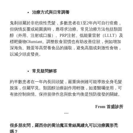
治療方式與日常調養
鬼剃頭屬於非疤痕性禿髮，多數患者在1至2年內可自行痊癒，
但病情反覆或範圍廣時，應尋求治療。常見治療方法包括類固
醇（外用、注射或口服）、PRP注射、低能量雷射（LLLT）及
標靶藥物Olumiant。調整飲食習慣也有助改善症狀，例如增加
深海魚、雞蛋等高營養食品的攝取，避免高脂或刺激性食物，
以減少頭皮發炎。
常見疑問解答
約半數患者在一年內長回頭髮，嚴重病例雖可能導致全身毛髮
脫落，但屬罕見。類固醇治療副作用輕微，如遵醫囑使用，可
有效控制病情。保持規律作息與飲食均衡是預防復發的關鍵。
From 首盛診所
---
很多朋友問，羅西你的喬治魔豆青絲萬縷丸可以治療圓形禿
嗎？