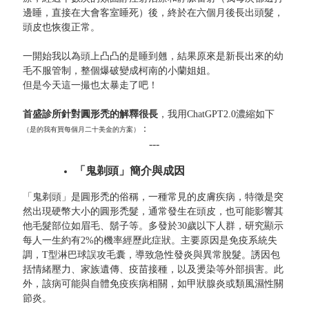
邊睡，直接在大會客室睡死）後，終於在六個月後長出頭髮，
頭皮也恢復正常。
一開始我以為頭上凸凸的是睡到翹，結果原來是新長出來的幼
毛不服管制，整個爆破變成柯南的小蘭姐姐。
但是今天這一撮也太暴走了吧！
首盛診所針對圓形禿的解釋很長
，我用ChatGPT2.0濃縮如下
：
（是的我有買每個月二十美金的方案）
---
「鬼剃頭」簡介與成因
「鬼剃頭」是圓形禿的俗稱，一種常見的皮膚疾病，特徵是突
然出現硬幣大小的圓形禿髮，通常發生在頭皮，也可能影響其
他毛髮部位如眉毛、鬍子等。多發於30歲以下人群，研究顯示
每人一生約有2%的機率經歷此症狀。主要原因是免疫系統失
調，T型淋巴球誤攻毛囊，導致急性發炎與異常脫髮。誘因包
括情緒壓力、家族遺傳、疫苗接種，以及燙染等外部損害。此
外，該病可能與自體免疫疾病相關，如甲狀腺炎或類風濕性關
節炎。