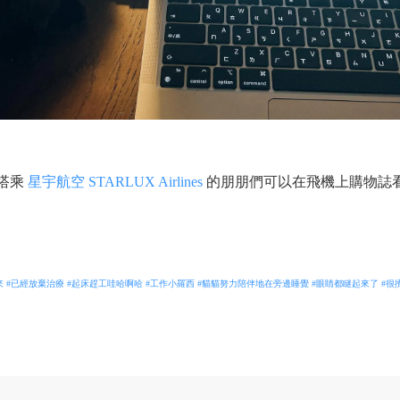
搭乘
星宇航空 STARLUX Airlines
的朋朋們可以在飛機上購物誌
來
#已經放棄治療
#起床趕工哇哈啊哈
#工作小羅西
#貓貓努力陪伴地在旁邊睡覺
#眼睛都瞇起來了
#很