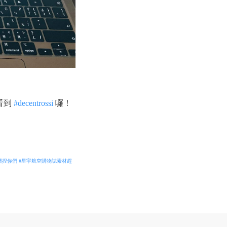
看到
#decentrossi
囉！
擠捏你們
#星宇航空購物誌素材趕