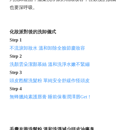
也要深呼吸。
化妝派對後的洗卸儀式
Step 1
不流淚卸妝水 溫和卸除全臉節慶妝容
Step 2
洗顏雲朵潔顏慕絲 溫和洗淨水嫩不緊繃
Step 3
頭皮甦醒洗髮粉 單純安全舒緩作怪頭皮
Step 4
無蜂臘純素護唇膏 睡前保養潤澤唇Get！
毛囊友善洗髮粉 溫和洗淨減少頭皮油癢臭