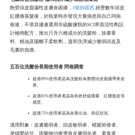
飽受頭皮脂漏性皮膚炎困擾，
#藥師羅西
經歷數年頭皮
紅腫痛落髮後，於執業時亦發現大量病患與自己同病
相連，不堪其擾遂選用非硫酸鹽類的SCI界面活性劑設
計極簡配方，推出只含六種成分的洗髮粉，捨棄香
料、精油及陽離子柔軟劑，溫和洗淨減少脆弱頭皮及
毛囊的負擔。
五百位洗髮份長期使用者 問卷調查
超過89%使用者認為洗髮粉為整體頭皮困擾帶來改
善。
超過85%使用者者認為有效舒緩搔癢、紅腫脫皮等
感受。
超過75%使用者認為改善出油、長痘狀況。
適用對象：皮膚脆弱者、頭皮敏弱者、植髮術後者、
孕婦嬰幼兒、因藥物治療導致皮膚弱化者、素食者、