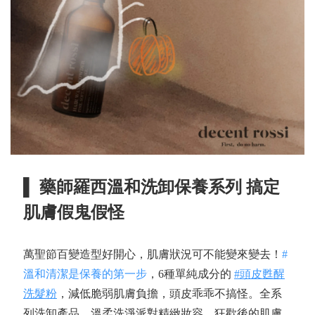
▌ 藥師羅西溫和洗卸保養系列 搞定
肌膚假鬼假怪
萬聖節百變造型好開心，肌膚狀況可不能變來變去！
#
溫和清潔是保養的第一步
，6種單純成分的
#頭皮甦醒
洗髮粉
，減低脆弱肌膚負擔，頭皮乖乖不搞怪。全系
列洗卸產品，溫柔洗淨派對精緻妝容，狂歡後的肌膚