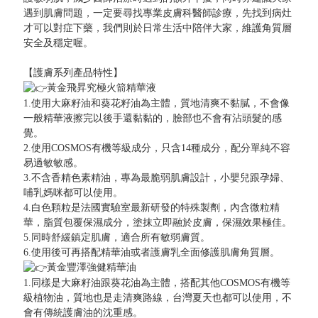
遇到肌膚問題，一定要尋找專業皮膚科醫師診療，先找到病灶
才可以對症下藥，我們則於日常生活中陪伴大家，維護角質層
安全及穩定喔。
【護膚系列產品特性】
黃金飛昇究極火箭精華液
1.使用大麻籽油和葵花籽油為主體，質地清爽不黏膩，不會像
一般精華液擦完以後手還黏黏的，臉部也不會有沾頭髮的感
覺。
2.使用COSMOS有機等級成分，只含14種成分，配分單純不容
易過敏敏感。
3.不含香精色素精油，專為最脆弱肌膚設計，小嬰兒跟孕婦、
哺乳媽咪都可以使用。
4.白色顆粒是法國實驗室最新研發的特殊製劑，內含微粒精
華，脂質包覆保濕成分，塗抹立即融於皮膚，保濕效果極佳。
5.同時舒緩鎮定肌膚，適合所有敏弱膚質。
6.使用後可再搭配精華油或者護膚乳全面修護肌膚角質層。
黃金豐澤強健精華油
1.同樣是大麻籽油跟葵花油為主體，搭配其他COSMOS有機等
級植物油，質地也是走清爽路線，台灣夏天也都可以使用，不
會有傳統護膚油的沈重感。