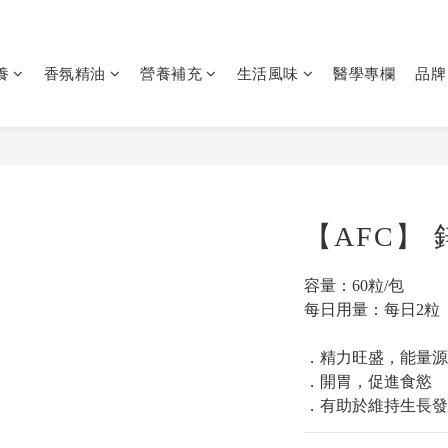
養
香氛精油
營養補充
生活風味
醫學專欄
品牌
【AFC】 
容量：60粒/包
每日用量：每日2粒
．精力旺盛，能量源
．開胃，促進食慾
．有助於維持生長發