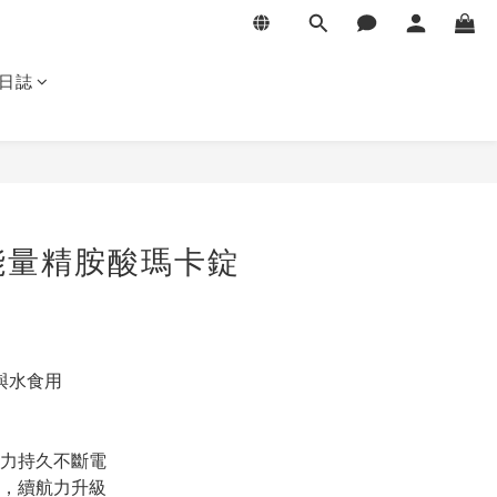
日誌
能量精胺酸瑪卡錠
與水食用
力持久不斷電
取，續航力升級