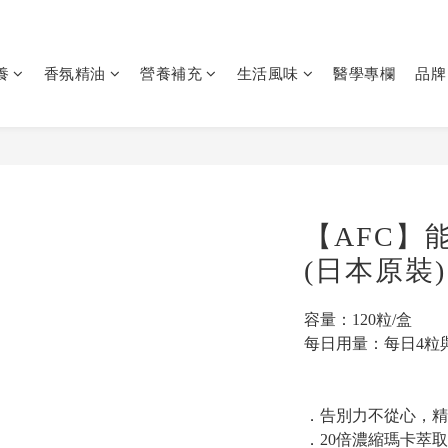
養
香氛精油
營養補充
生活風味
醫學專欄
品牌
【AFC】
(日本原裝)
容量：120粒/盒
每日用量：每日4粒
．告別力不從心，精
．20倍濃縮瑪卡萃