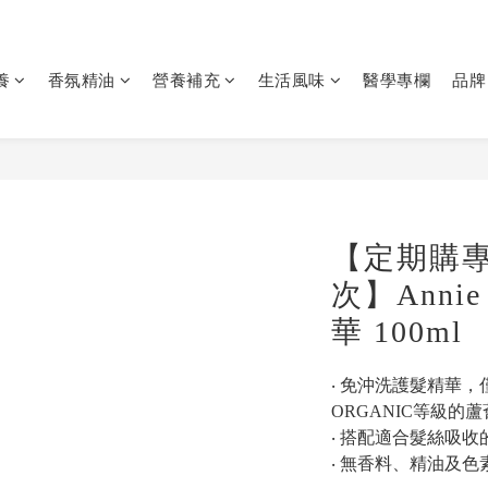
養
香氛精油
營養補充
生活風味
醫學專欄
品牌
【定期購專
次】Ann
華 100ml
‧ 免沖洗護髮精華，僅
ORGANIC等級的
‧ 搭配適合髮絲吸
‧ 無香料、精油及