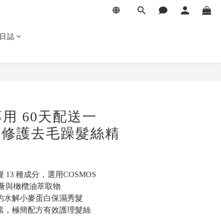
日誌
用 60天配送一
ie 修護去毛躁髮絲精
 13 種成分，選用COSMOS 
蘆薈與橄欖油萃取物
收的水解小麥蛋白保濕秀髮
色素，極簡配方有效護理髮絲