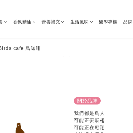
養
香氛精油
營養補充
生活風味
醫學專欄
品牌
 Birds cafe 鳥咖啡
關於品牌
我們都是鳥人
可能正要展翅
可能正在翱翔