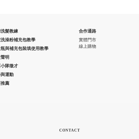
和洗髮教練
合作通路
髮洗澡粉補充包教學
實體門市
線上購物
量瓶與補充包裝填使用教學
責聲明
西小隊徵才
學與運動
西推薦
CONTACT