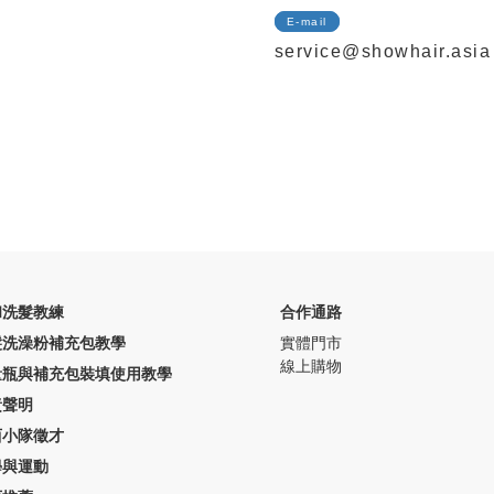
E-mail
service@showhair.asia
和洗髮教練
合作通路
髮洗澡粉補充包教學
實體門市
線上購物
量瓶與補充包裝填使用教學
責聲明
西小隊徵才
學與運動