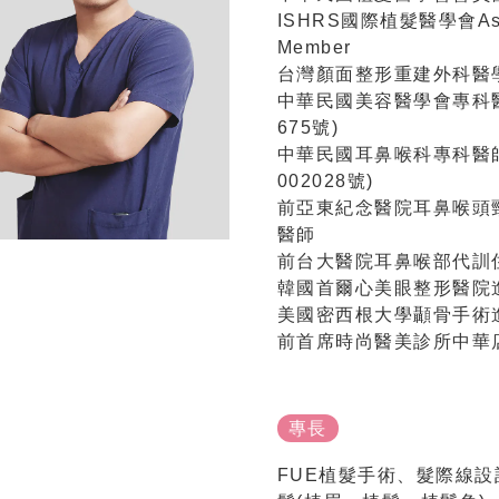
ISHRS國際植髮醫學會Ass
Member
台灣顏面整形重建外科醫
中華民國美容醫學會專科
675號)
中華民國耳鼻喉科專科醫
002028號)
前亞東紀念醫院耳鼻喉頭
醫師
前台大醫院耳鼻喉部代訓
韓國首爾心美眼整形醫院
美國密西根大學顳骨手術
前首席時尚醫美診所中華
專長
FUE植髮手術、髮際線