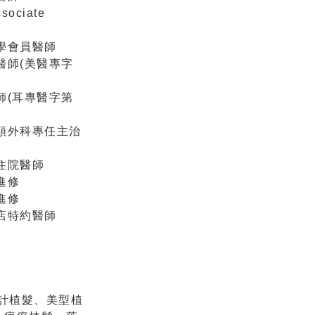
ociate
學會員醫師
醫師(美醫專字
師(耳專醫字第
頸外科專任主治
住院醫師
進修
進修
店特約醫師
設計植髮、美型植