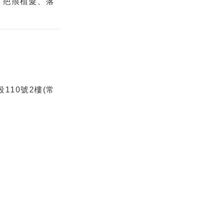
、疤痕植髮、落
110號2樓(常