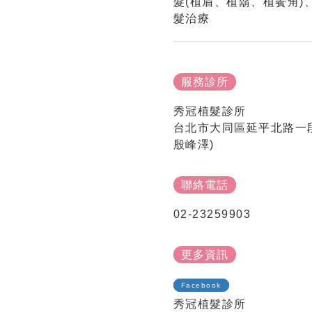
髮(植眉、植鬍、植鬢角)
髮治療
服務診所
秀冠植髮診所
台北市大同區延平北路一段
殷峰澤)
聯絡電話
02-23259903
更多資訊
Facebook
秀冠植髮診所