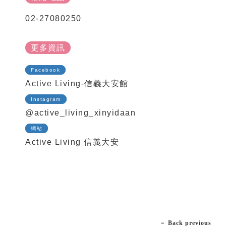
02-27080250
更多資訊
Facebook
Active Living-信義大安館
Instagram
@active_living_xinyidaan
網站
Active Living 信義大安
－ Back previous