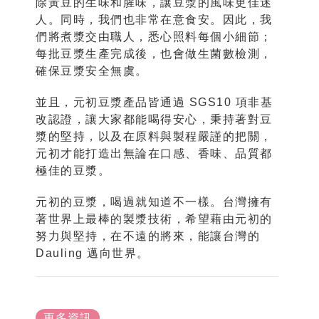
除黃豆的生味和腥味，讓豆漿的風味更佳迷
人。同時，我們也非常在意食安。因此，我
們將煮漿交由職人，悉心照料每個小細節；
每批豆漿生產完成後，也會做生菌數檢測，
確保豆漿安全無虞。
並且，元初豆漿產品皆通過 SGS10 項非基
改認證，讓大家都能喝得安心，秉持著對豆
漿的堅持，以及在原料與製程嚴謹的把關，
元初才能打造出無論在口感、香味、品質都
極佳的豆漿。
元初的豆漿，喝過就知道不一樣。台灣擁有
著世界上最棒的製漿技術，希望藉由元初的
努力與堅持，在不遠的將來，能讓台灣的
Dauling 邁向世界。
更多資訊