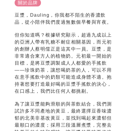
關於品牌
豆漿，Dauling，你我都不陌生的香濃飲
品，從小陪伴我們度過無數個早餐與宵夜。
但你知道嗎？根據研究顯示，超過九成以上
的亞洲人帶有乳糖不耐症相關基因，而元初
的創辦人蔡明儒正是這其中一員。豆漿，是
非常適合東方人的植物奶。元初最一開始的
目標，是將豆漿調製成人人都愛的手搖飲
——珍珠奶茶，讓想喝奶茶的人，可以不用
在意手搖飲中的奶類可能造成身體不適。抱
持著想要打造最好喝的豆漿手搖飲的決心，
在口感上，我們比任何人都挑剔。
為了讓豆漿能夠滑順的與茶飲結合，我們測
試許多不同產地的黃豆，最終選擇豆香味濃
郁的北美非基改黃豆，並找到喝起來濃郁但
最順口的濃度；採用三段溫層煮漿，完整去