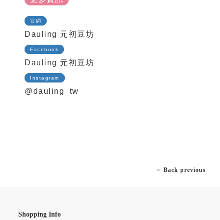
官網
Dauling 元初豆坊
Facebook
Dauling 元初豆坊
Instagram
@dauling_tw
－ Back previous
Shopping Info