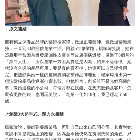
｜原文連結
擁有獨立保養品品牌的藥師楊家瑋，做過正職藥師、也做過藥廠業
務，一直到33歲開啟創業生涯。回顧5年創業路，楊家瑋笑說，她在
25歲那年曾因為爆發脂漏性皮膚炎等皮膚疾病爆發，度過了6個月的
「黑白人生」，所以創業一方面其實也是因為，如果不這樣做，她
就沒有合適的產品可用，要是真的賣不掉，她還可以自己慢慢用
完。把照顧與她一樣的皮膚脆弱者當作品牌理念，楊家瑋推出第一
項洗髮粉產品後逐漸打響名號。但她坦言，創業並不是光鮮亮麗的
事，像她這樣的小公司，每個月都在找錢、在想怎麼觸及客戶、怎
麼省更多的錢，也開玩笑說，「創業一年如10年，我已經老了50
歲」。
📍
創業3大起手式、壓力永相隨
楊家瑋說，藥師到藥廠業務、再到自己出來自己開公司，其實對她
來說不算是職涯上的改變，因為至今她仍然在扮演藥師的角色，只