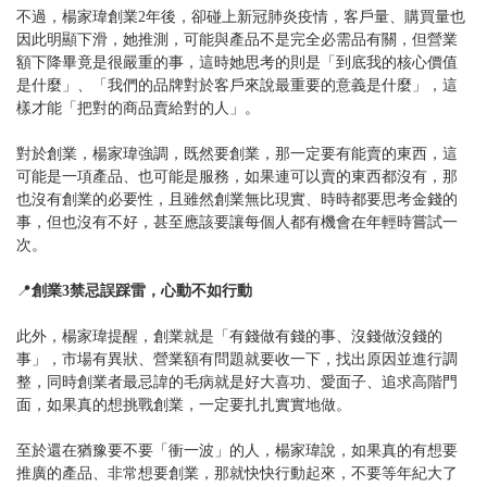
不過，楊家瑋創業2年後，卻碰上新冠肺炎疫情，客戶量、購買量也
因此明顯下滑，她推測，可能與產品不是完全必需品有關，但營業
額下降畢竟是很嚴重的事，這時她思考的則是「到底我的核心價值
是什麼」、「我們的品牌對於客戶來說最重要的意義是什麼」，這
樣才能「把對的商品賣給對的人」。
對於創業，楊家瑋強調，既然要創業，那一定要有能賣的東西，這
可能是一項產品、也可能是服務，如果連可以賣的東西都沒有，那
也沒有創業的必要性，且雖然創業無比現實、時時都要思考金錢的
事，但也沒有不好，甚至應該要讓每個人都有機會在年輕時嘗試一
次。
📍
創業3禁忌誤踩雷，心動不如行動
此外，楊家瑋提醒，創業就是「有錢做有錢的事、沒錢做沒錢的
事」，市場有異狀、營業額有問題就要收一下，找出原因並進行調
整，同時創業者最忌諱的毛病就是好大喜功、愛面子、追求高階門
面，如果真的想挑戰創業，一定要扎扎實實地做。
至於還在猶豫要不要「衝一波」的人，楊家瑋說，如果真的有想要
推廣的產品、非常想要創業，那就快快行動起來，不要等年紀大了