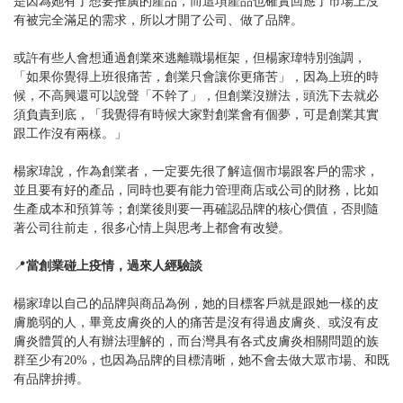
是因為她有了想要推廣的產品，而這項產品也確實回應了市場上沒
有被完全滿足的需求，所以才開了公司、做了品牌。
或許有些人會想通過創業來逃離職場框架，但楊家瑋特別強調，
「如果你覺得上班很痛苦，創業只會讓你更痛苦」，因為上班的時
候，不高興還可以說聲「不幹了」，但創業沒辦法，頭洗下去就必
須負責到底，「我覺得有時候大家對創業會有個夢，可是創業其實
跟工作沒有兩樣。」
楊家瑋說，作為創業者，一定要先很了解這個市場跟客戶的需求，
並且要有好的產品，同時也要有能力管理商店或公司的財務，比如
生產成本和預算等；創業後則要一再確認品牌的核心價值，否則隨
著公司往前走，很多心情上與思考上都會有改變。
📍
當創業碰上疫情，過來人經驗談
楊家瑋以自己的品牌與商品為例，她的目標客戶就是跟她一樣的皮
膚脆弱的人，畢竟皮膚炎的人的痛苦是沒有得過皮膚炎、或沒有皮
膚炎體質的人有辦法理解的，而台灣具有各式皮膚炎相關問題的族
群至少有20%，也因為品牌的目標清晰，她不會去做大眾市場、和既
有品牌拚搏。