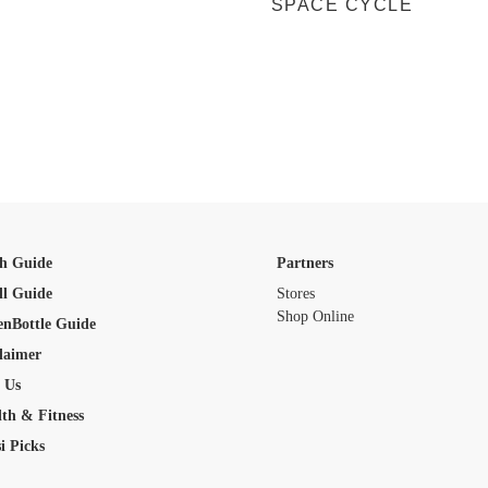
SPACE CYCLE
h Guide
Partners
ll Guide
Stores
Shop Online
enBottle Guide
laimer
 Us
th & Fitness
i Picks