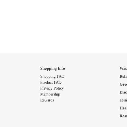
Shopping Info
Was
Shopping FAQ
Refi
Product FAQ
Gre
Privacy Policy
Disc
Membership
Rewards
Join
Heal
Ross