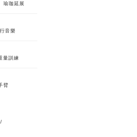
、瑜珈延展
流行音樂
、重量訓練
手臂
/