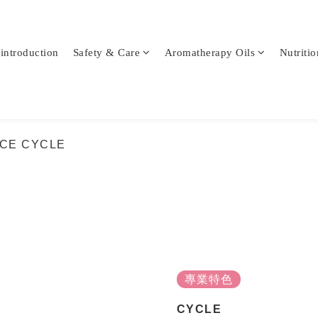
-introduction
Safety & Care
Aromatherapy Oils
Nutritio
ACE CYCLE
專業特色
CYCLE