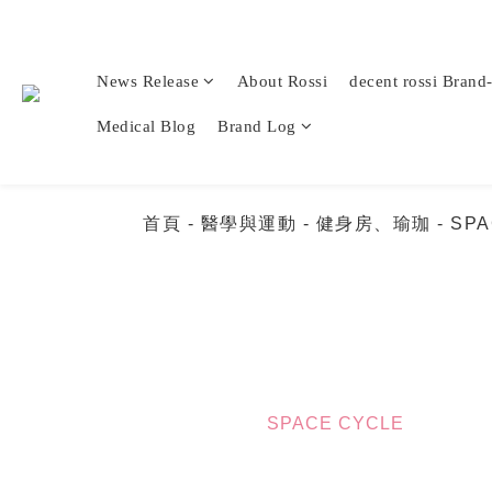
News Release
About Rossi
decent rossi Brand
Medical Blog
Brand Log
首頁
- 醫學與運動
- 健身房、瑜珈
- SP
SPACE CYCLE