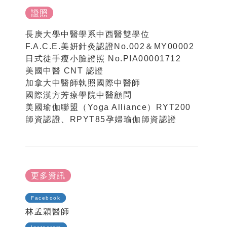
證照
長庚大學中醫學系中西醫雙學位
F.A.C.E.美妍針灸認證No.002＆MY00002
日式徒手瘦小臉證照 No.PIA00001712
美國中醫 CNT 認證
加拿大中醫師執照國際中醫師
國際漢方芳療學院中醫顧問
美國瑜伽聯盟（Yoga Alliance）RYT200
師資認證、RPYT85孕婦瑜伽師資認證
更多資訊
Facebook
林孟穎醫師