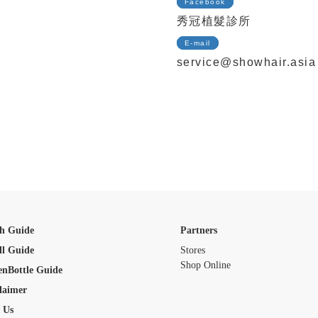
Facebook
秀冠植髮診所
E-mail
service@showhair.asia
h Guide
Partners
ll Guide
Stores
Shop Online
enBottle Guide
laimer
 Us