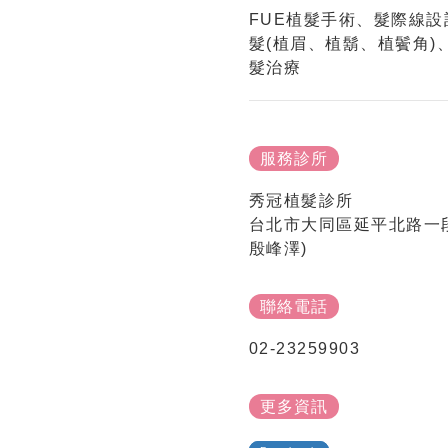
FUE植髮手術、髮際線
髮(植眉、植鬍、植鬢角)
髮治療
服務診所
秀冠植髮診所
台北市大同區延平北路一段
殷峰澤)
聯絡電話
02-23259903
更多資訊