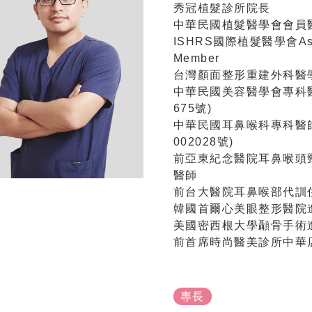
秀冠植髮診所院長
中華民國植髮醫學會會員
ISHRS國際植髮醫學會Ass
Member
台灣顏面整形重建外科醫
中華民國美容醫學會專科
675號)
中華民國耳鼻喉科專科醫
002028號)
前亞東紀念醫院耳鼻喉頭
醫師
前台大醫院耳鼻喉部代訓
韓國首爾心美眼整形醫院
美國密西根大學顳骨手術
前首席時尚醫美診所中華
專長