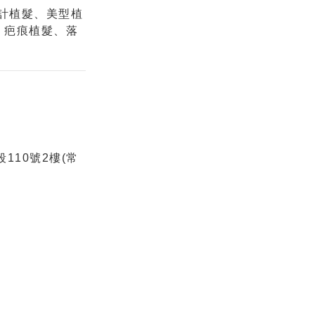
設計植髮、美型植
、疤痕植髮、落
110號2樓(常